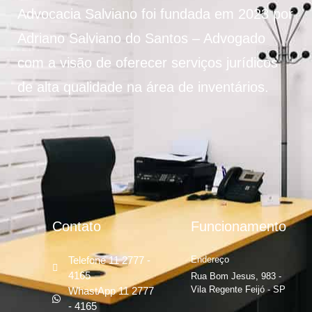
Advocacia Salviano foi fundada em 2023 por
Adriano Salviano do Santos – Advogado
com a visão de oferecer serviços jurídicos
de alta qualidade na área de inventários.
Contato
Funcionamento
Telefone 11 2777 -
Endereço
4165
Rua Bom Jesus, 983 -
Vila Regente Feijó - SP
WhastApp 11 2777
- 4165