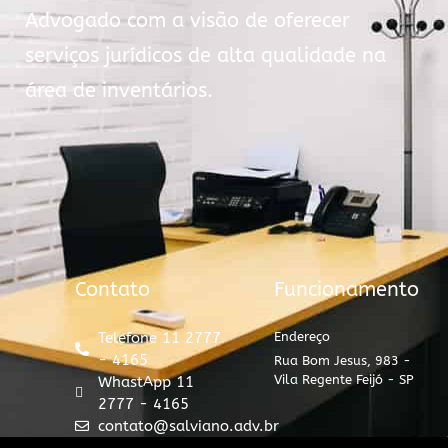
Advogado com a visão de oferecer
serviços jurídicos de alta qualidade na
área de inventários.
Contato
Funcionamento
Telefone 11 2777
Endereço
- 4165
Rua Bom Jesus, 983 -
Vila Regente Feijó - SP
WhastApp 11
2777 - 4165
contato@salviano.adv.br