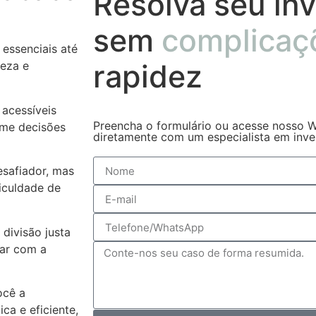
Resolva seu inv
sem
complicaç
essenciais até
rapidez
reza e
acessíveis
Preencha o formulário ou acesse nosso W
ome decisões
diretamente com um especialista em invent
safiador, mas
iculdade de
 divisão justa
tar com a
ocê a
a e eficiente,