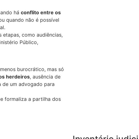
quando há
conflito entre os
 ou quando não é possível
al.
s etapas, como audiências,
istério Público,
e menos burocrático, mas só
os herdeiros
, ausência de
a de um advogado para
e formaliza a partilha dos
Inventário judic