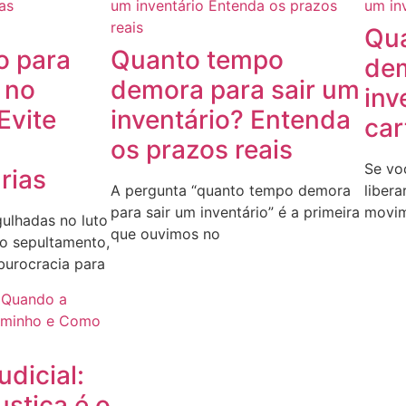
Qu
o para
Quanto tempo
dem
 no
demora para sair um
inv
Evite
inventário? Entenda
car
os prazos reais
Se vo
rias
A pergunta “quanto tempo demora
liber
para sair um inventário” é a primeira
movim
gulhadas no luto
que ouvimos no
do sepultamento,
urocracia para
udicial:
stiça é o