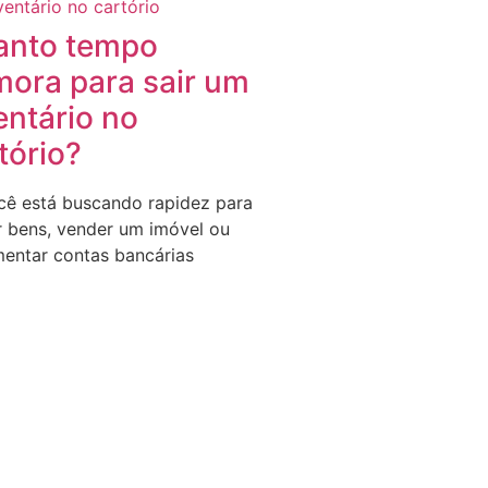
anto tempo
ora para sair um
entário no
tório?
cê está buscando rapidez para
ar bens, vender um imóvel ou
entar contas bancárias