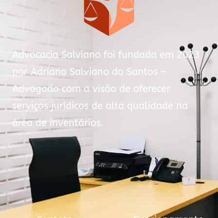
Advocacia Salviano foi fundada em 2023
por Adriano Salviano do Santos –
Advogado com a visão de oferecer
serviços jurídicos de alta qualidade na
área de inventários.