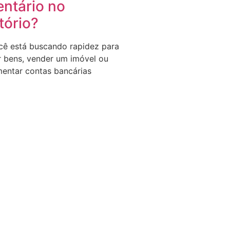
entário no
tório?
cê está buscando rapidez para
ar bens, vender um imóvel ou
entar contas bancárias