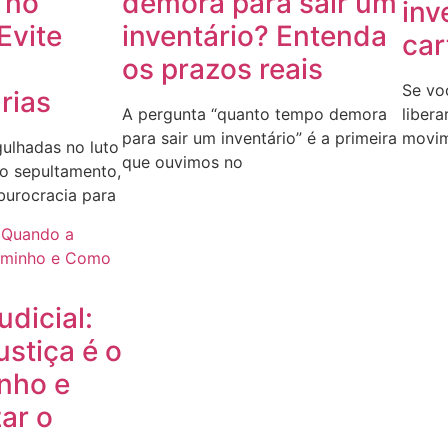
 no
demora para sair um
inv
Evite
inventário? Entenda
car
os prazos reais
Se vo
rias
A pergunta “quanto tempo demora
liber
para sair um inventário” é a primeira
movim
gulhadas no luto
que ouvimos no
do sepultamento,
urocracia para
udicial:
stiça é o
nho e
ar o