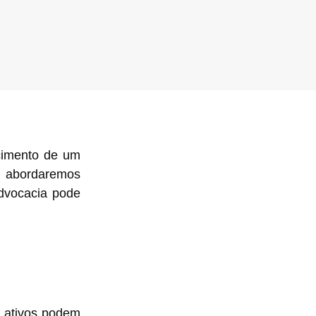
ecimento de um
o, abordaremos
Advocacia pode
e ativos podem