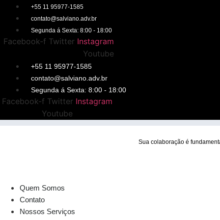
Ir
+55 11 95977-1585
para
contato@salviano.adv.br
o
Segunda á Sexta: 8:00 - 18:00
conteúdo
Facebook-f
Twitter
Instagram
Youtube
+55 11 95977-1585
contato@salviano.adv.br
Segunda á Sexta: 8:00 - 18:00
Facebook-f
Twitter
Instagram
Youtube
Sua colaboração é fundamenta
Quem Somos
Contato
Nossos Serviços