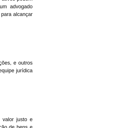
e um advogado
 para alcançar
ções, e outros
quipe jurídica
 valor justo e
ação de bens e