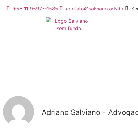
+55 11 95977-1585
contato@salviano.adv.br
Se
Adriano Salviano - Advogad