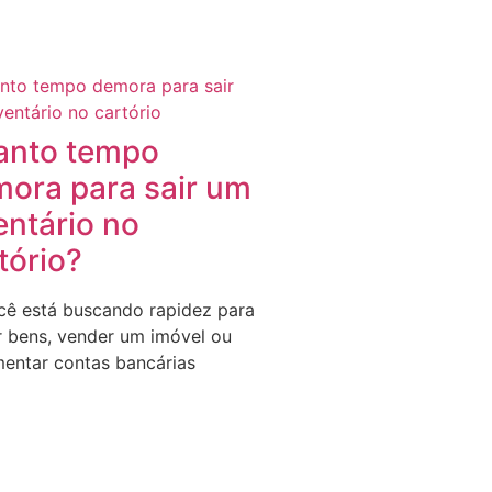
anto tempo
ora para sair um
entário no
tório?
cê está buscando rapidez para
ar bens, vender um imóvel ou
entar contas bancárias