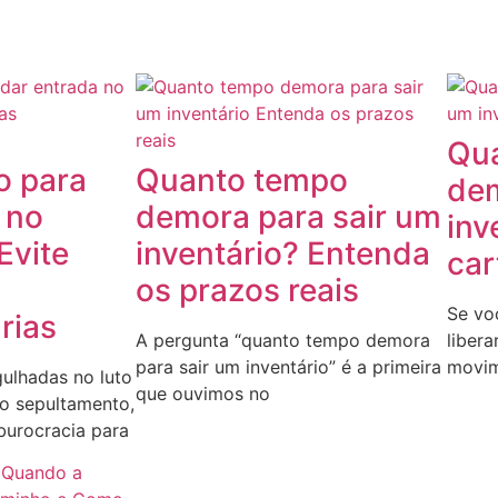
Qu
o para
Quanto tempo
dem
 no
demora para sair um
inv
Evite
inventário? Entenda
car
os prazos reais
Se vo
rias
A pergunta “quanto tempo demora
liber
para sair um inventário” é a primeira
movim
gulhadas no luto
que ouvimos no
do sepultamento,
urocracia para