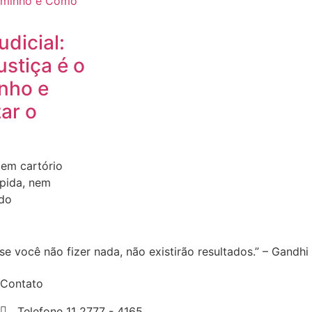
udicial:
stiça é o
nho e
ar o
 em cartório
ápida, nem
ido
e você não fizer nada, não existirão resultados.” – Gandhi
Contato
Telefone 11 2777 - 4165