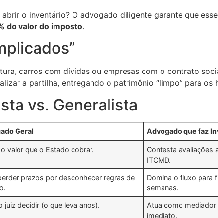
 abrir o inventário? O advogado diligente garante que ess
% do valor do imposto
.
mplicados”
tura, carros com dívidas ou empresas com o contrato socia
alizar a partilha, entregando o patrimônio “limpo” para os 
sta vs. Generalista
ado Geral
Advogado que faz In
 o valor que o Estado cobrar.
Contesta avaliações a
ITCMD.
erder prazos por desconhecer regras de
Domina o fluxo para f
o.
semanas.
o juiz decidir (o que leva anos).
Atua como mediador 
imediato.