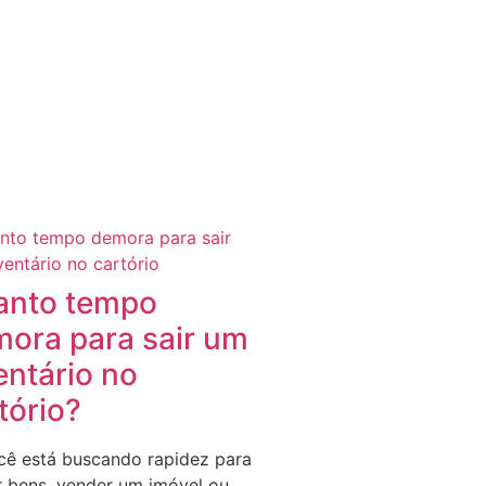
anto tempo
ora para sair um
entário no
tório?
cê está buscando rapidez para
ar bens, vender um imóvel ou