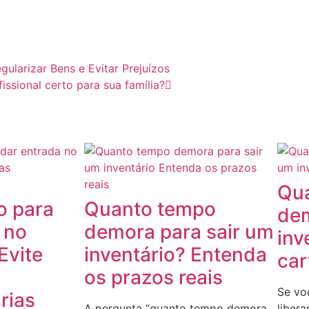
ularizar Bens e Evitar Prejuízos
ssional certo para sua família?
Qu
o para
Quanto tempo
dem
 no
demora para sair um
inv
Evite
inventário? Entenda
car
os prazos reais
Se vo
rias
A pergunta “quanto tempo demora
liber