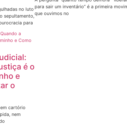
para sair um inventário” é a primeira
movim
gulhadas no luto
que ouvimos no
do sepultamento,
urocracia para
udicial:
stiça é o
nho e
ar o
 em cartório
ápida, nem
ido