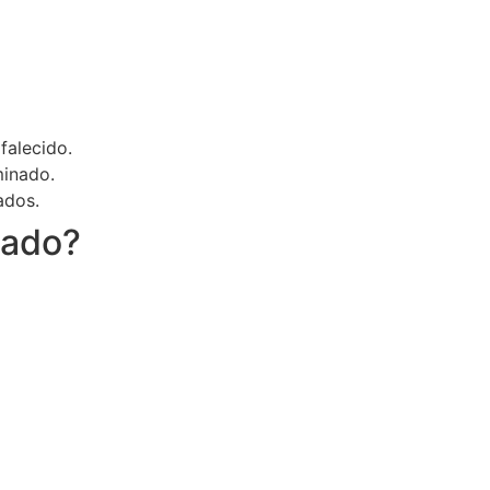
falecido.
minado.
ados.
gado?