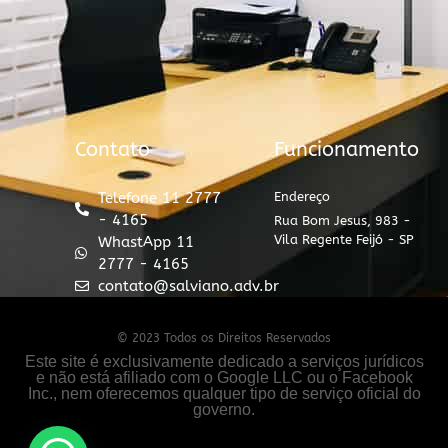
Contato
Funcionamento
Telefone 11 2777
Endereço
- 4165
Rua Bom Jesus, 983 -
Vila Regente Feijó - SP
WhastApp 11
2777 - 4165
contato@salviano.adv.br
© 2023 Todos os Direitos Reservados
Este site é exclusivamente dedicado a serviços jurídicos
e não está afiliado com o Google LLC ou o Facebook
Inc., nem oferecemos qualquer tipo de serviço oficial do
governo.