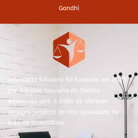
Gandhi
Advocacia Salviano foi fundada em 2023
por Adriano Salviano do Santos –
Advogado com a visão de oferecer
serviços jurídicos de alta qualidade na
área de inventários.