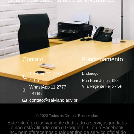
Contato
Funcionamento
Telefone 11 2777 -
Endereço
4165
Rua Bom Jesus, 983 -
Vila Regente Feijó - SP
WhastApp 11 2777
- 4165
contato@salviano.adv.br
© 2023 Todos os Direitos Reservados
Este site é exclusivamente dedicado a serviços jurídicos
e não está afiliado com o Google LLC ou o Facebook
Inc., nem oferecemos qualquer tipo de serviço oficial do