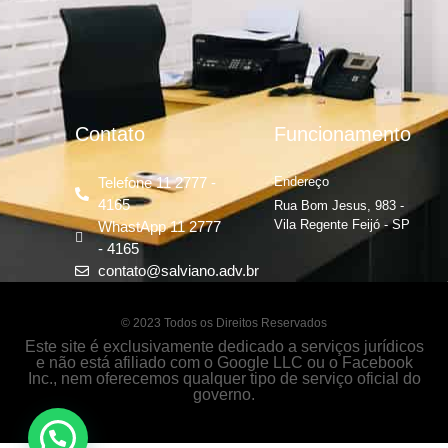
Contato
Funcionamento
Telefone 11 2777 -
Endereço
4165
Rua Bom Jesus, 983 -
Vila Regente Feijó - SP
WhastApp 11 2777
- 4165
contato@salviano.adv.br
© 2023 Todos os Direitos Reservados
Este site é exclusivamente dedicado a serviços jurídicos
e não está afiliado com o Google LLC ou o Facebook
Inc., nem oferecemos qualquer tipo de serviço oficial do
governo.