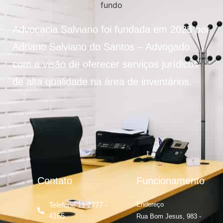
Advocacia Salviano foi fundada em 2023 por
Adriano Salviano do Santos – Advogado
com a visão de oferecer serviços jurídicos
de alta qualidade na área de inventários.
Contato
Funcionamento
Telefone 11 2777 -
Endereço
4165
Rua Bom Jesus, 983 -