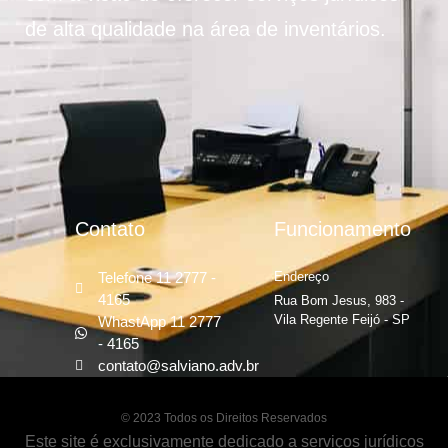
de alta qualidade na área de inventários.
Contato
Funcionamento
Telefone 11 2777 -
Endereço
4165
Rua Bom Jesus, 983 -
Vila Regente Feijó - SP
WhastApp 11 2777
- 4165
contato@salviano.adv.br
© 2023 Todos os Direitos Reservados
Este site é exclusivamente dedicado a serviços jurídicos