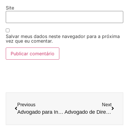
Site
Salvar meus dados neste navegador para a próxima
vez que eu comentar.
Previous
Next
Advogado para Inventário Extrajudicial: Por Que Escolher um Especialista Faz Toda a Diferença
Advogado de Direito de Família e Sucessões: Quando Procurar e Como Ele Pode Ajudar Você