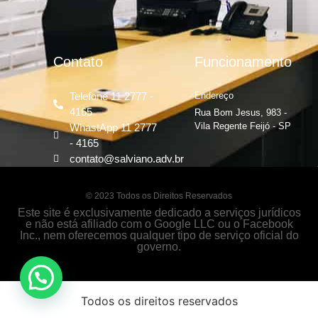
Contato
Funcionamento
Telefone 11 2777 -
Endereço
4165
Rua Bom Jesus, 983 -
Vila Regente Feijó - SP
WhastApp 11 2777
- 4165
contato@salviano.adv.br
© 2023 Todos os Direitos Reservados
Este site é exclusivamente dedicado a serviços jurídicos
e não está afiliado com o Google LLC ou o Facebook
Inc., nem oferecemos qualquer tipo de serviço oficial do
governo.
Fale com um especialista em inventário
Todos os direitos reservados