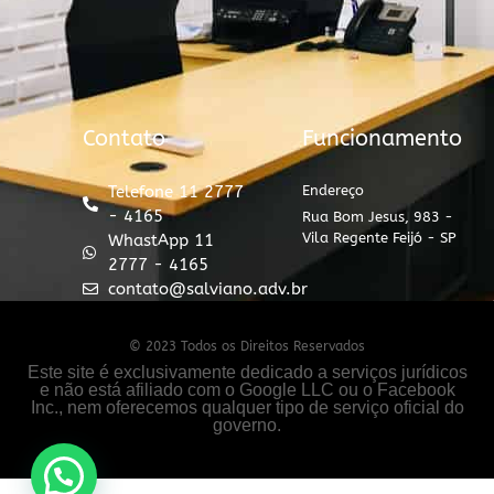
Contato
Funcionamento
Telefone 11 2777
Endereço
- 4165
Rua Bom Jesus, 983 -
Vila Regente Feijó - SP
WhastApp 11
2777 - 4165
contato@salviano.adv.br
© 2023 Todos os Direitos Reservados
Este site é exclusivamente dedicado a serviços jurídicos
e não está afiliado com o Google LLC ou o Facebook
Inc., nem oferecemos qualquer tipo de serviço oficial do
governo.