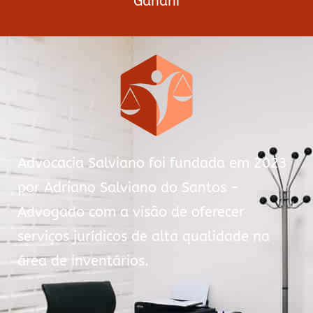
Gandhi
Advocacia Salviano foi fundada em 2023
por Adriano Salviano do Santos –
Advogado com a visão de oferecer
serviços jurídicos de alta qualidade na
área de inventários.