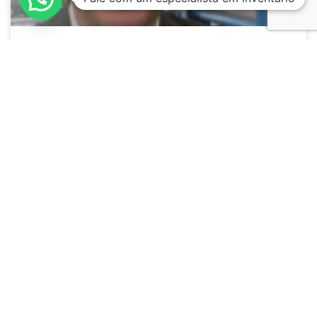
Advogado de Inventário: O Guia
Prático para Regularizar Bens e
Evitar Prejuízos
LEIA MAIS »
março 14, 2026
INVENTÁRIO