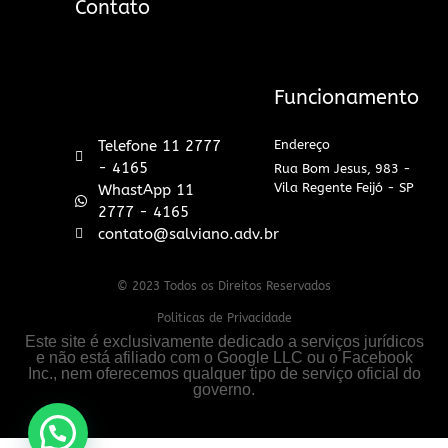
Contato
Funcionamento
Telefone 11 2777
Endereço
- 4165
Rua Bom Jesus, 983 -
Vila Regente Feijó - SP
WhastApp 11
2777 - 4165
contato@salviano.adv.br
© 2023 Todos os Direitos Reservados
Politicas de Privacidade
Este site é exclusivamente dedicado a serviços jurídicos
e não está afiliado com o Google LLC ou o Facebook
Inc., nem oferecemos qualquer tipo de serviço oficial do
governo.
Fale com um especialista em inventário