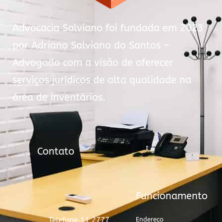
Advocacia Salviano foi fundada em 2023
por Adriano Salviano do Santos –
Advogado com a visão de oferecer
serviços jurídicos de alta qualidade na
área de inventários.
Contato
Funcionamento
Telefone 11 2777
Endereço