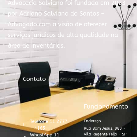
Advocacia Salviano foi fundada em 2023
por Adriano Salviano do Santos –
Advogado com a visão de oferecer
serviços jurídicos de alta qualidade na
área de inventários.
Contato
Funcionamento
Telefone 11 2777
Endereço
- 4165
Rua Bom Jesus, 983 -
Vila Regente Feijó - SP
WhastApp 11