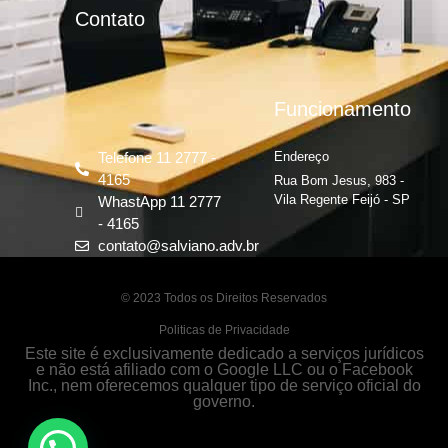
Contato
Funcionamento
Telefone 11 2777 -
Endereço
4165
Rua Bom Jesus, 983 -
Vila Regente Feijó - SP
WhastApp 11 2777
- 4165
contato@salviano.adv.br
© 2023 Todos os Direitos Reservados
Politicas de Privacidade
Este site é exclusivamente dedicado a serviços jurídicos
e não está afiliado com o Google LLC ou o Facebook
Inc., nem oferecemos qualquer tipo de serviço oficial do
governo.
Fale com um especialista em inventário