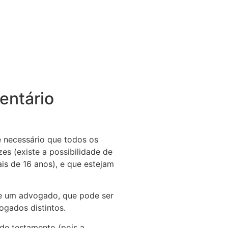
ventário
 é necessário que todos os
es (existe a possibilidade de
s de 16 anos), e que estejam
de um advogado, que pode ser
gados distintos.
a de testamento (pois a