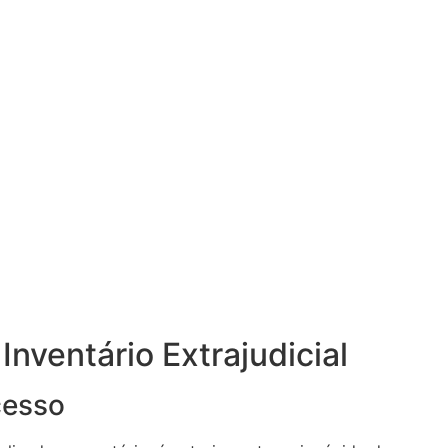
nventário Extrajudicial
cesso