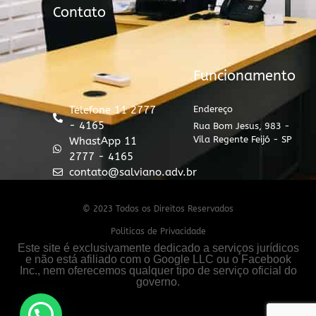
Contato
Funcionamento
Telefone 11 2777
Endereço
- 4165
Rua Bom Jesus, 983 -
Vila Regente Feijó - SP
WhastApp 11
2777 - 4165
contato@salviano.adv.br
© 2023 Todos os Direitos Reservados
Politicas de Privacidade
Este site é exclusivamente dedicado a serviços jurídicos
e não está afiliado com o Google LLC ou o Facebook
Inc., nem oferecemos qualquer tipo de serviço oficial do
governo.
Fale com um especialista em inventário