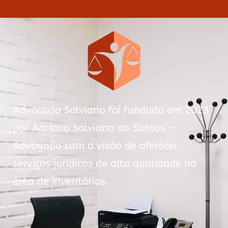
Advocacia Salviano foi fundada em 2023
por Adriano Salviano do Santos –
Advogado com a visão de oferecer
serviços jurídicos de alta qualidade na
área de inventários.