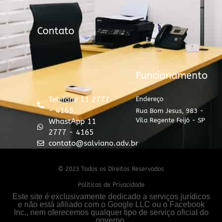
Contato
Funcionamento
Telefone 11 2777
Endereço
- 4165
Rua Bom Jesus, 983 -
Vila Regente Feijó - SP
WhastApp 11
2777 - 4165
contato@salviano.adv.br
© 2023 Todos os Direitos Reservados
Politicas de Privacidade
Este site é exclusivamente dedicado a serviços jurídicos
e não está afiliado com o Google LLC ou o Facebook
Inc., nem oferecemos qualquer tipo de serviço oficial do
governo.