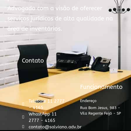
Advogado com a visão de oferecer
serviços jurídicos de alta qualidade na
área de inventários.
Contato
Funcionamento
Telefone 11 2777
Endereço
- 4165
Rua Bom Jesus, 983 -
Vila Regente Feijó - SP
WhastApp 11
2777 - 4165
contato@salviano.adv.br