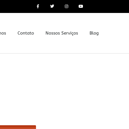
mos
Contato
Nossos Serviços
Blog
ecializado em
rdim das Acácias -
Paulo