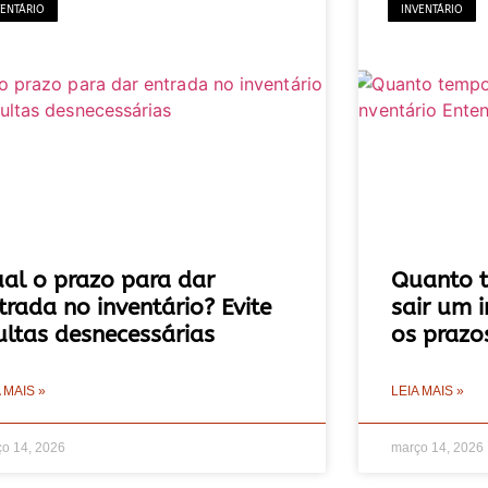
VENTÁRIO
INVENTÁRIO
al o prazo para dar
Quanto 
trada no inventário? Evite
sair um 
ltas desnecessárias
os prazos
 MAIS »
LEIA MAIS »
o 14, 2026
março 14, 2026