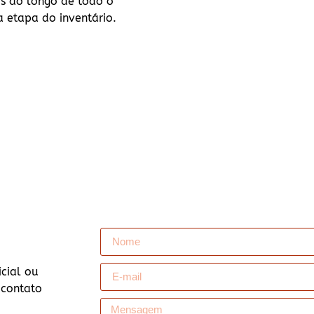
s ao longo de todo o
 etapa do inventário.
icial ou
 contato