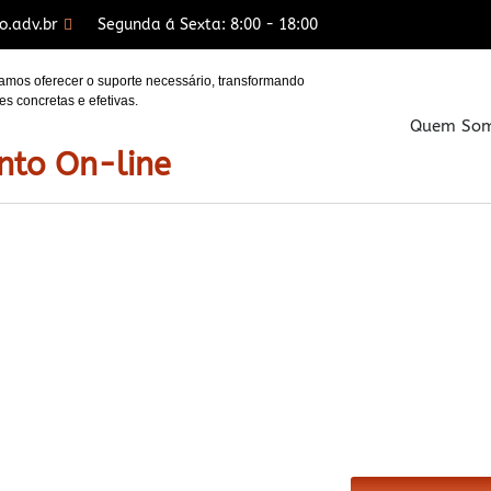
o.adv.br
Segunda á Sexta: 8:00 - 18:00
mos oferecer o suporte necessário, transformando
s concretas e efetivas.
Quem So
nto On-line
Advogado Esp
Inventários no Ja
São 