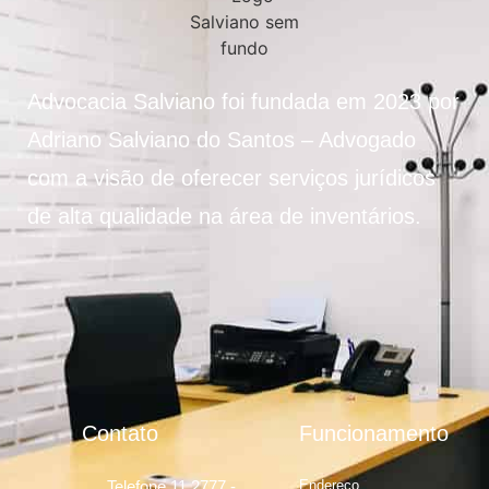
Advocacia Salviano foi fundada em 2023 por
Adriano Salviano do Santos – Advogado
com a visão de oferecer serviços jurídicos
de alta qualidade na área de inventários.
Contato
Funcionamento
Telefone 11 2777 -
Endereço