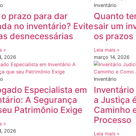
io
Inventário
 o prazo para dar
Quanto te
ada no inventário? Evite
sair um in
as desnecessárias
os prazos 
s »
Leia mais »
4, 2026
março 14, 2026
io
Inventário
gado Especialista em
Inventário
ntário: A Segurança
a Justiça 
seu Patrimônio Exige
Caminho e
Processo
s »
4, 2026
Leia mais »