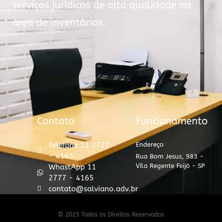
serviços jurídicos de alta qualidade na
área de inventários.
Contato
Funcionamento
Telefone 11 2777
Endereço
- 4165
Rua Bom Jesus, 983 -
Vila Regente Feijó - SP
WhastApp 11
2777 - 4165
contato@salviano.adv.br
© 2023 Todos os Direitos Reservados