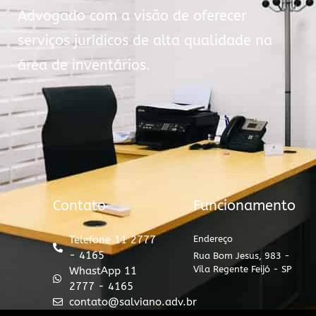
Advogado com a visão de oferecer
serviços jurídicos de alta qualidade na
área de inventários.
Contato
Funcionamento
Telefone 11 2777
Endereço
- 4165
Rua Bom Jesus, 983 -
Vila Regente Feijó - SP
WhastApp 11
2777 - 4165
contato@salviano.adv.br