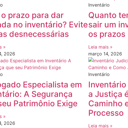
io
Inventário
 o prazo para dar
Quanto te
ada no inventário? Evite
sair um in
as desnecessárias
os prazos 
s »
Leia mais »
4, 2026
março 14, 2026
io
Inventário
gado Especialista em
Inventário
ntário: A Segurança
a Justiça 
seu Patrimônio Exige
Caminho e
Processo
s »
4, 2026
Leia mais »