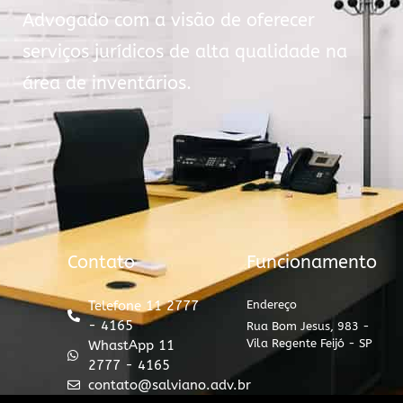
Advogado com a visão de oferecer
serviços jurídicos de alta qualidade na
área de inventários.
Contato
Funcionamento
Telefone 11 2777
Endereço
- 4165
Rua Bom Jesus, 983 -
Vila Regente Feijó - SP
WhastApp 11
2777 - 4165
contato@salviano.adv.br