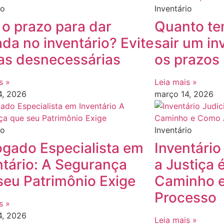
io
Inventário
 o prazo para dar
Quanto te
ada no inventário? Evite
sair um in
as desnecessárias
os prazos 
s »
Leia mais »
4, 2026
março 14, 2026
io
Inventário
gado Especialista em
Inventário
ntário: A Segurança
a Justiça 
seu Patrimônio Exige
Caminho e
Processo
s »
4, 2026
Leia mais »