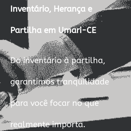
Inventário, Herança e
Partilha em Umari-CE
Do inventário à partilha,
garantimos tranquilidade
para você focar no que
realmente importa.