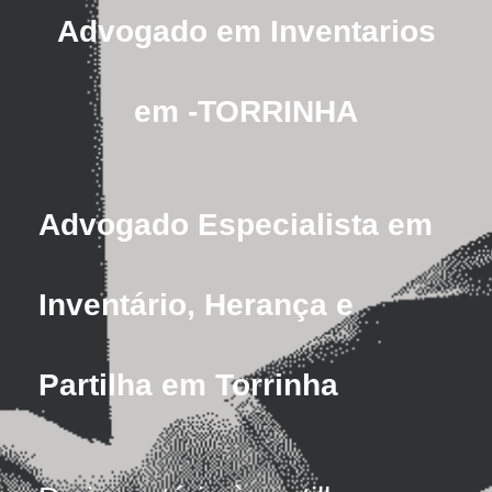
Advogado em Inventarios
em -TORRINHA
Advogado Especialista em
Inventário, Herança e
Partilha em Torrinha