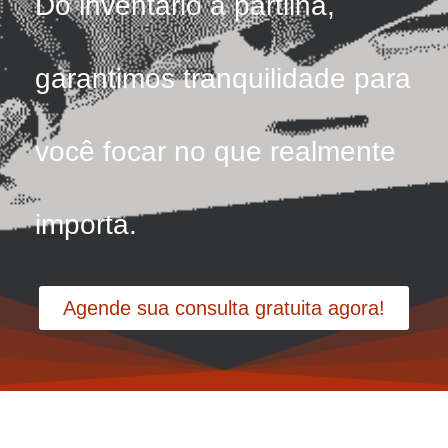
Do inventário à partilha,
garantimos tranquilidade para
você focar no que realmente
importa.
Agende sua consulta gratuita agora!