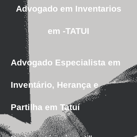
Advogado em Inventarios
em -TATUI
Advogado Especialista em
Inventário, Herança e
Partilha em Tatuí