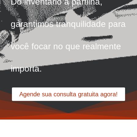
Do inventário à partilha,
garantimos tranquilidade para
você focar no que realmente
importa.
Agende sua consulta gratuita agora!