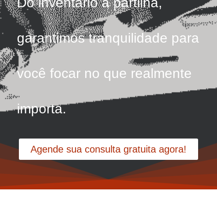
Do inventário à partilha,
garantimos tranquilidade para
você focar no que realmente
importa.
Agende sua consulta gratuita agora!