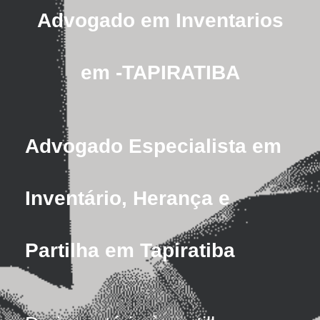
Advogado em Inventarios
em -TAPIRATIBA
Advogado Especialista em
Inventário, Herança e
Partilha em Tapiratiba