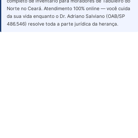
completo de inventário para moradores de Tabuleiro do
Norte no Ceará. Atendimento 100% online — você cuida
da sua vida enquanto o Dr. Adriano Salviano (OAB/SP
486.546) resolve toda a parte jurídica da herança.
Advogado para Inventário
em Tabuleiro do Norte - CE
Advogado Especialista em