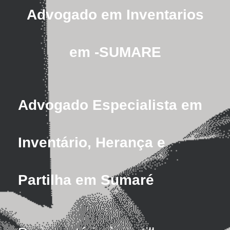
Advogado em Inventarios
em -SUMARE
Advogado Especialista em
Inventário, Herança e
Partilha em Sumaré