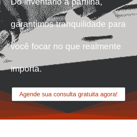
Do inventário à partilha,
garantimos tranquilidade para
você focar no que realmente
importa.
Agende sua consulta gratuita agora!