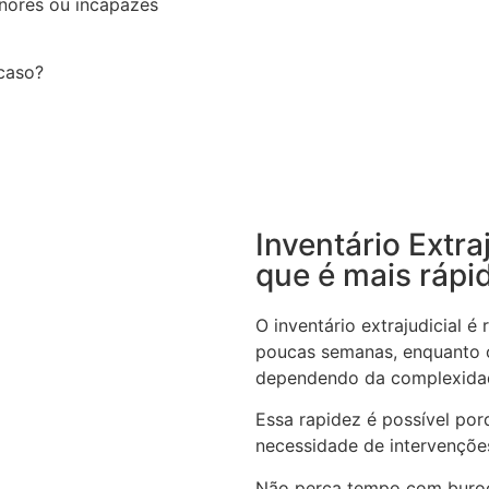
nores ou incapazes
 caso?
Inventário Extra
que é mais rápi
O inventário extrajudicial 
poucas semanas, enquanto o
dependendo da complexida
Essa rapidez é possível por
necessidade de intervenções
Não perca tempo com buroc