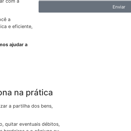
tar com a
Enviar
ocê a
a e eficiente,
os ajudar a
ona na prática
zar a partilha dos bens,
o, quitar eventuais débitos,