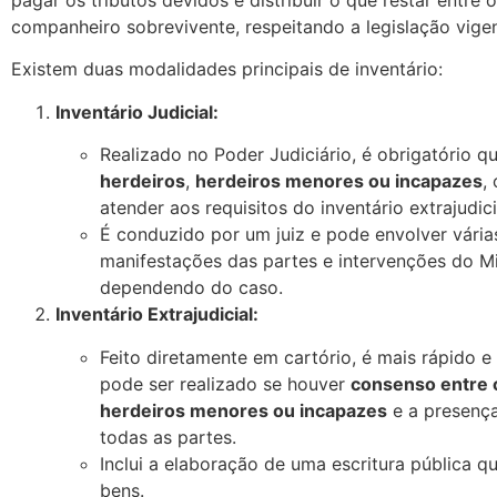
pagar os tributos devidos e distribuir o que restar entre 
companheiro sobrevivente, respeitando a legislação vigen
Existem duas modalidades principais de inventário:
Inventário Judicial:
Realizado no Poder Judiciário, é obrigatório 
herdeiros
,
herdeiros menores ou incapazes
,
atender aos requisitos do inventário extrajudici
É conduzido por um juiz e pode envolver vária
manifestações das partes e intervenções do Min
dependendo do caso.
Inventário Extrajudicial:
Feito diretamente em cartório, é mais rápido 
pode ser realizado se houver
consenso entre 
herdeiros menores ou incapazes
e a presenç
todas as partes.
Inclui a elaboração de uma escritura pública qu
bens.