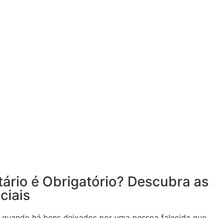
ário é Obrigatório? Descubra as
ciais
el quando há bens deixados por uma pessoa falecida que