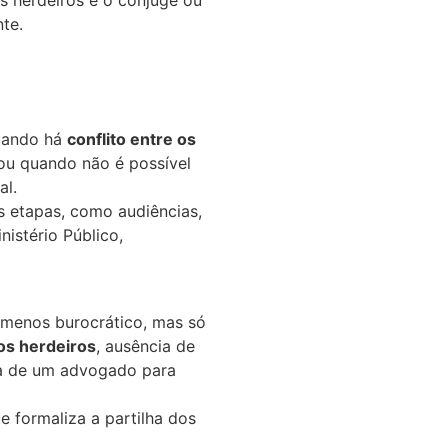
os herdeiros e o cônjuge ou
te.
quando há
conflito entre os
 ou quando não é possível
al.
s etapas, como audiências,
istério Público,
e menos burocrático, mas só
os herdeiros
, ausência de
a de um advogado para
e formaliza a partilha dos