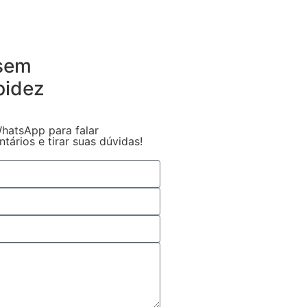
 sem
pidez
hatsApp para falar
ários e tirar suas dúvidas!