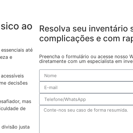
sico ao
Resolva seu inventário
complicações
e com ra
essenciais até
Preencha o formulário ou acesse nosso W
reza e
diretamente com um especialista em invent
acessíveis
ome decisões
safiador, mas
iculdade de
 divisão justa