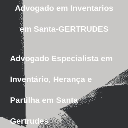
Advogado em Inventarios
em Santa-GERTRUDES
Advogado Especialista em
Inventário, Herança e
Partilha em Santa
Gertrudes