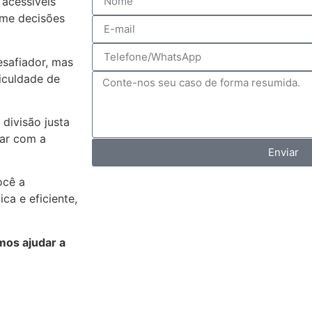
acessíveis
ome decisões
safiador, mas
iculdade de
 divisão justa
tar com a
Enviar
ocê a
a e eficiente,
os ajudar a