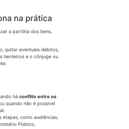
ona na prática
zar a partilha dos bens,
o, quitar eventuais débitos,
os herdeiros e o cônjuge ou
te.
quando há
conflito entre os
 ou quando não é possível
al.
s etapas, como audiências,
istério Público,