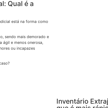
al: Qual é a
judicial está na forma como
rio, sendo mais demorado e
ra ágil e menos onerosa,
nores ou incapazes
 caso?
Inventário Extra
que é mais rápi