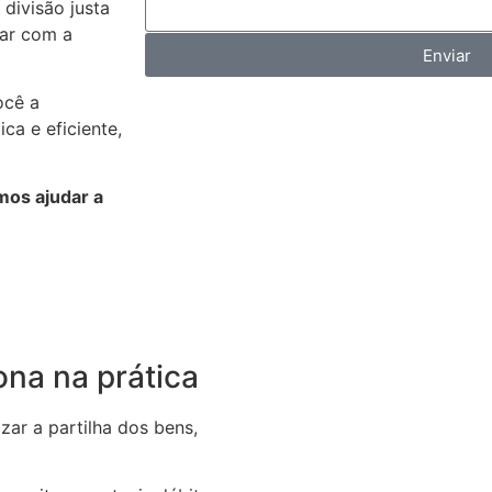
 divisão justa
tar com a
Enviar
ocê a
a e eficiente,
os ajudar a
ona na prática
zar a partilha dos bens,