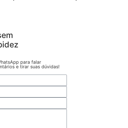
 sem
pidez
hatsApp para falar
ários e tirar suas dúvidas!