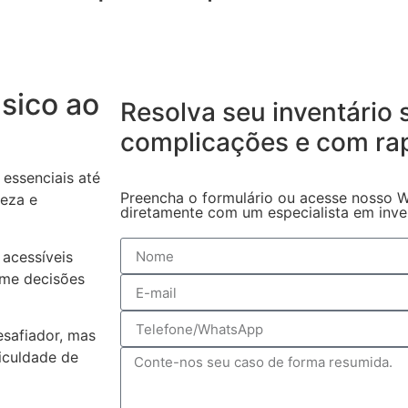
sico ao
Resolva seu inventário
complicações
e com ra
essenciais até
Preencha o formulário ou acesse nosso W
reza e
diretamente com um especialista em invent
acessíveis
ome decisões
safiador, mas
iculdade de