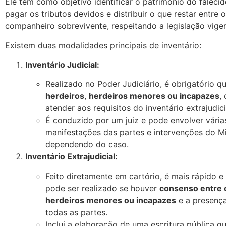
Ele tem como objetivo identificar o patrimônio do falecid
pagar os tributos devidos e distribuir o que restar entre 
companheiro sobrevivente, respeitando a legislação vigen
Existem duas modalidades principais de inventário:
Inventário Judicial:
Realizado no Poder Judiciário, é obrigatório 
herdeiros
,
herdeiros menores ou incapazes
,
atender aos requisitos do inventário extrajudici
É conduzido por um juiz e pode envolver vária
manifestações das partes e intervenções do Min
dependendo do caso.
Inventário Extrajudicial:
Feito diretamente em cartório, é mais rápido 
pode ser realizado se houver
consenso entre 
herdeiros menores ou incapazes
e a presenç
todas as partes.
Inclui a elaboração de uma escritura pública qu