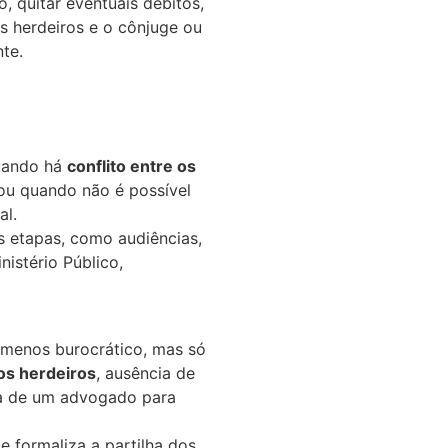
o, quitar eventuais débitos,
os herdeiros e o cônjuge ou
te.
quando há
conflito entre os
 ou quando não é possível
al.
s etapas, como audiências,
istério Público,
e menos burocrático, mas só
os herdeiros
, ausência de
a de um advogado para
e formaliza a partilha dos