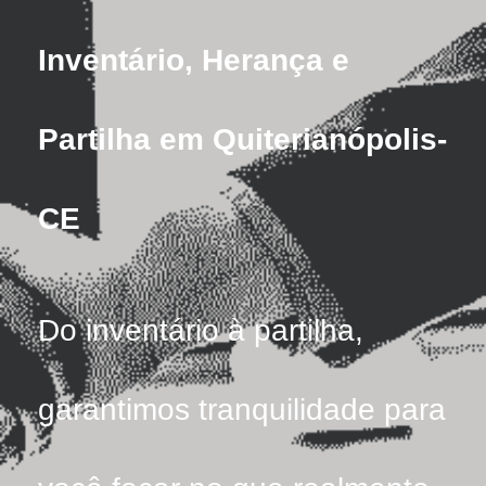
Inventário, Herança e
Partilha em Quiterianópolis-
CE
Do inventário à partilha,
garantimos tranquilidade para