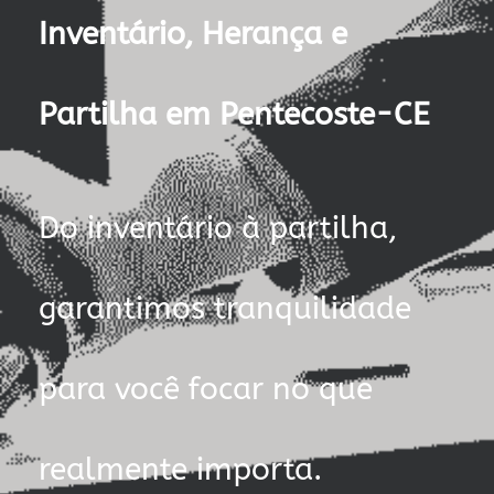
Inventário, Herança e
Partilha em Pentecoste-CE
Do inventário à partilha,
garantimos tranquilidade
para você focar no que
realmente importa.