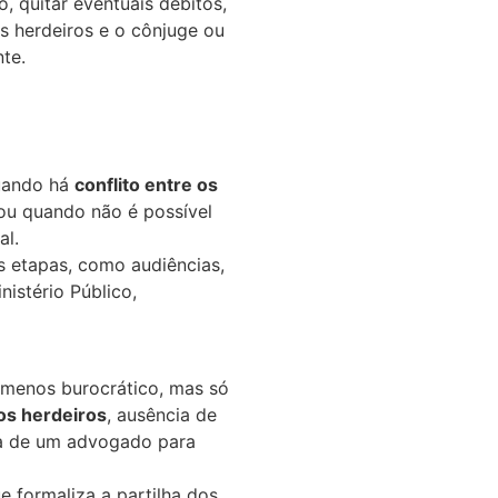
o, quitar eventuais débitos,
os herdeiros e o cônjuge ou
te.
quando há
conflito entre os
 ou quando não é possível
al.
s etapas, como audiências,
istério Público,
e menos burocrático, mas só
os herdeiros
, ausência de
a de um advogado para
e formaliza a partilha dos