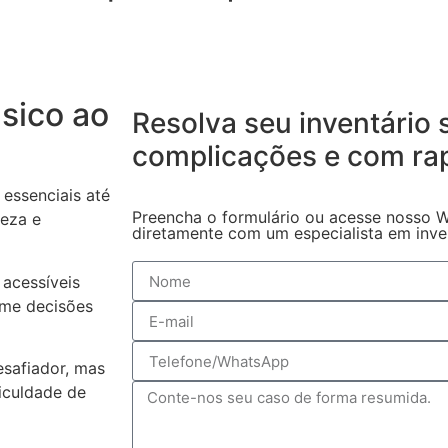
sico ao
Resolva seu inventário
complicações
e com ra
essenciais até
Preencha o formulário ou acesse nosso W
reza e
diretamente com um especialista em invent
acessíveis
ome decisões
safiador, mas
iculdade de