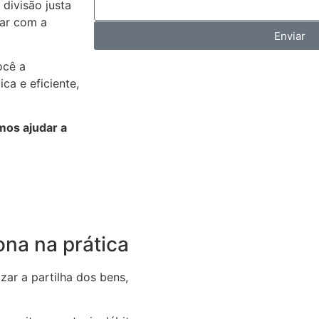
 divisão justa
tar com a
Enviar
ocê a
a e eficiente,
os ajudar a
ona na prática
zar a partilha dos bens,