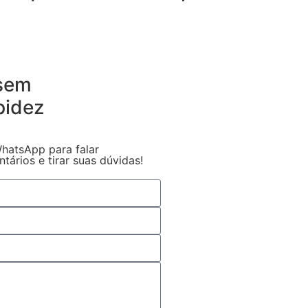
 sem
pidez
hatsApp para falar
ários e tirar suas dúvidas!