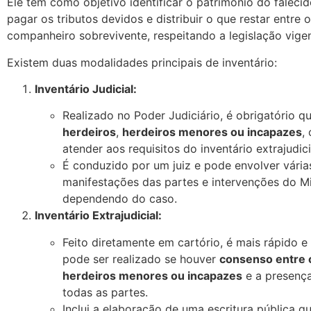
Ele tem como objetivo identificar o patrimônio do falecid
pagar os tributos devidos e distribuir o que restar entre 
companheiro sobrevivente, respeitando a legislação vigen
Existem duas modalidades principais de inventário:
Inventário Judicial:
Realizado no Poder Judiciário, é obrigatório 
herdeiros
,
herdeiros menores ou incapazes
,
atender aos requisitos do inventário extrajudici
É conduzido por um juiz e pode envolver vária
manifestações das partes e intervenções do Min
dependendo do caso.
Inventário Extrajudicial:
Feito diretamente em cartório, é mais rápido 
pode ser realizado se houver
consenso entre 
herdeiros menores ou incapazes
e a presenç
todas as partes.
Inclui a elaboração de uma escritura pública qu