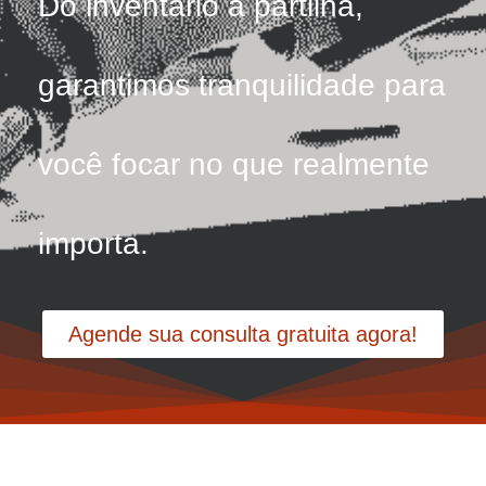
Do inventário à partilha,
garantimos tranquilidade para
você focar no que realmente
importa.
Agende sua consulta gratuita agora!