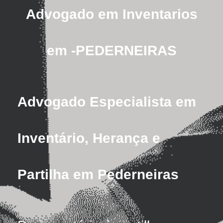
Advogado em Inventarios
em -PEDERNEIRAS
Advogado Especialista em
Inventário, Herança e
Partilha em Pederneiras