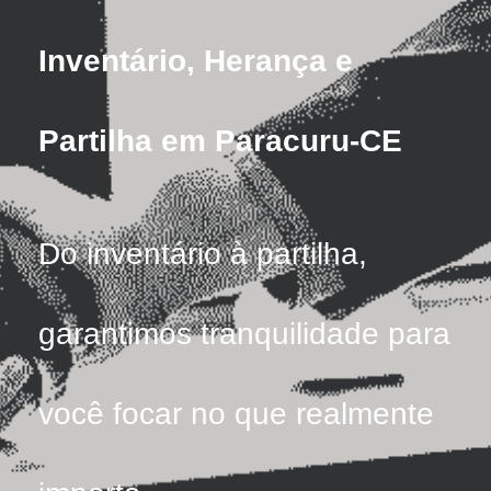
Inventário, Herança e
Partilha em Paracuru-CE
Do inventário à partilha,
garantimos tranquilidade para
você focar no que realmente