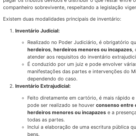
pagar os tributos devidos e distribuir o que restar entre 
companheiro sobrevivente, respeitando a legislação vigen
Existem duas modalidades principais de inventário:
Inventário Judicial:
Realizado no Poder Judiciário, é obrigatório 
herdeiros
,
herdeiros menores ou incapazes
,
atender aos requisitos do inventário extrajudici
É conduzido por um juiz e pode envolver vária
manifestações das partes e intervenções do Min
dependendo do caso.
Inventário Extrajudicial:
Feito diretamente em cartório, é mais rápido 
pode ser realizado se houver
consenso entre 
herdeiros menores ou incapazes
e a presenç
todas as partes.
Inclui a elaboração de uma escritura pública qu
bens.