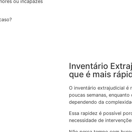
nores ou incapazes
 caso?
Inventário Extra
que é mais rápi
O inventário extrajudicial 
poucas semanas, enquanto o
dependendo da complexida
Essa rapidez é possível por
necessidade de intervenções
Não perca tempo com buroc