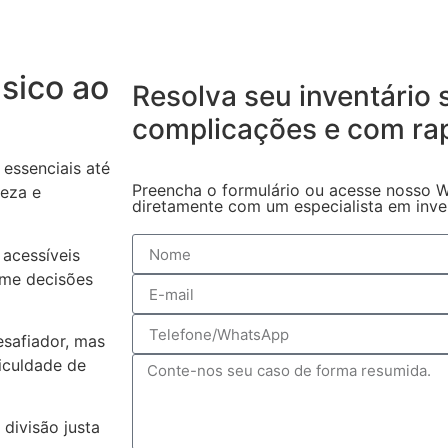
sico ao
Resolva seu inventário
complicações
e com ra
essenciais até
Preencha o formulário ou acesse nosso W
reza e
diretamente com um especialista em invent
acessíveis
ome decisões
safiador, mas
iculdade de
 divisão justa