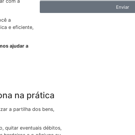
tar com a
Enviar
ocê a
a e eficiente,
os ajudar a
ona na prática
zar a partilha dos bens,
o, quitar eventuais débitos,