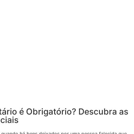
ário é Obrigatório? Descubra as
ciais
el quando há bens deixados por uma pessoa falecida que