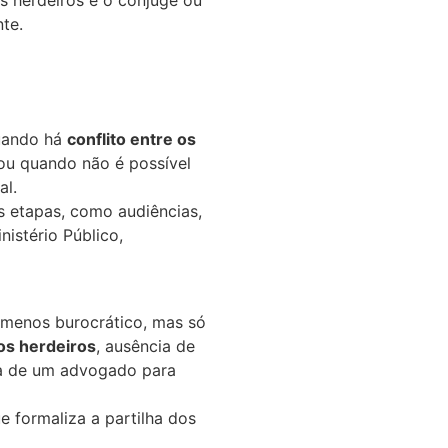
os herdeiros e o cônjuge ou
te.
quando há
conflito entre os
 ou quando não é possível
al.
s etapas, como audiências,
istério Público,
e menos burocrático, mas só
os herdeiros
, ausência de
a de um advogado para
e formaliza a partilha dos