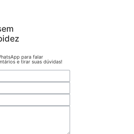
 sem
pidez
hatsApp para falar
ários e tirar suas dúvidas!