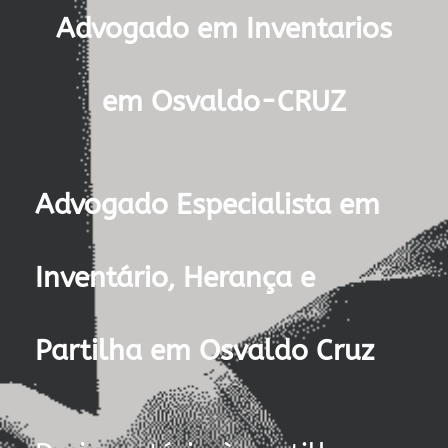
Advogado em Inventarios
em Osvaldo-CRUZ
Advogado Especialista em
Inventário, Herança e
Partilha em Osvaldo Cruz