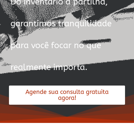
Do inventário à partilha,
garantimos tranquilidade
para você focar no que
realmente importa.
Agende sua consulta gratuita
agora!